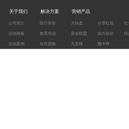
关于我们
解决方案
营销产品
公司简介
医疗美容
大转盘
分享红包
红
活动模板
教育培训
异业联盟
助力砍价
经
活动案例
社区团购
九宫格
翻卡牌
招商加盟
餐饮美食
运营学院
地产行业
收款方式
旅游景区
联系我们
美容美发
出行交通