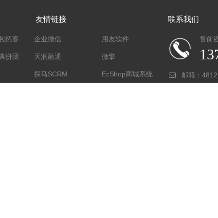
友情链接
联系我们
包拓客
企业微信
用友软件
售前
13
典拼团
天润融通
微擎
探马SCRM
EcShop商城系统
邮箱：
4812
腾讯云
阿里云
地址：厦门
长臂猿外卖系统
小猪创梦
微信公众平台
Copyright © 2017 - 2026 拓客宝 . All rights reserved.
闽ICP备17034144号-8