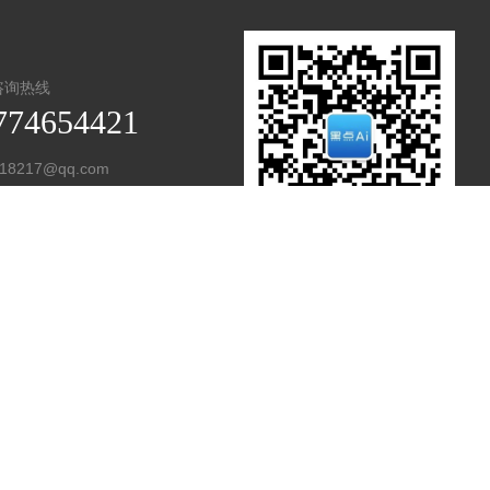
咨询热线
774654421
18217@qq.com
市湖里区悦华路151号
扫码关注微信公众号