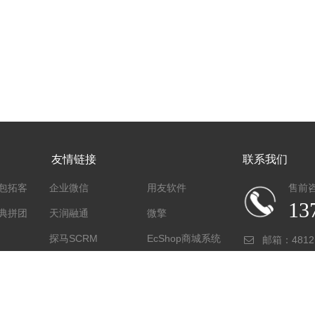
友情链接
联系我们
包拓客
企业微信
用友软件
售前
13
典拼团
天润融通
微擎
探马SCRM
EcShop商城系统
邮箱：
4812
腾讯云
阿里云
地址：厦门
长臂猿外卖系统
小猪创梦
微信公众平台