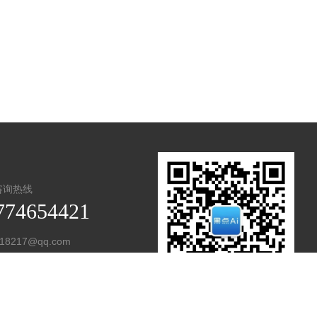
咨询热线
774654421
18217@qq.com
市湖里区悦华路151号
扫码关注微信公众号