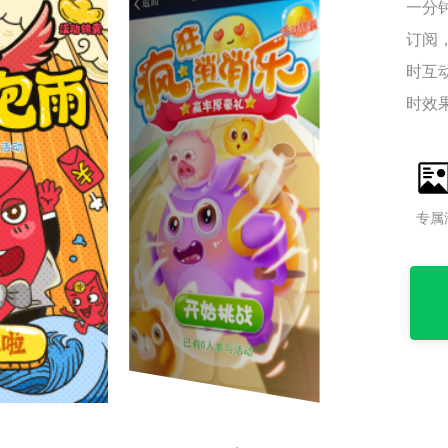
一分
订阅
时互
时效
专属