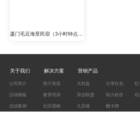
厦门毛豆海景民宿（3小时钟点
房）团购优惠只需128元！
关于我们
解决方案
营销产品
公司简介
医疗美容
大转盘
分享红包
红
活动模板
教育培训
异业联盟
助力砍价
经
活动案例
社区团购
九宫格
翻卡牌
招商加盟
餐饮美食
运营学院
地产行业
收款方式
旅游景区